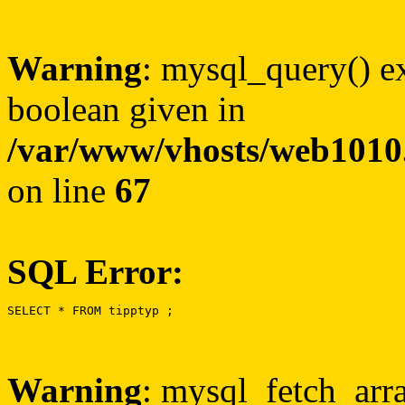
Warning
: mysql_query() ex
boolean given in
/var/www/vhosts/web1010.
on line
67
SQL Error:
SELECT * FROM tipptyp ;
Warning
: mysql_fetch_arra